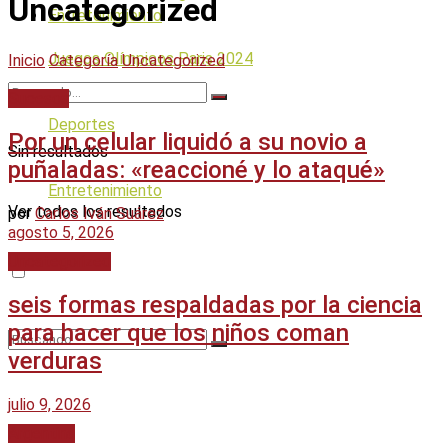
Uncategorized
Entretenimiento
Juegos Olímpicos Paris 2024
Inicio
Categoría
Uncategorized
Sucesos
Deportes
Por un celular liquidó a su novio a
Sin resultados
puñaladas: «reaccioné y lo ataqué»
Entretenimiento
Ver todos los resultados
por
Carlos Iván Suárez
agosto 5, 2026
Uncategorized
seis formas respaldadas por la ciencia
para hacer que los niños coman
verduras
julio 9, 2026
Sin resultados
Argentina